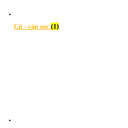
Củ - cáp sạc
(1)