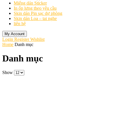
Miếng dán Sticker
In ốp lưng theo yêu cầu
Skin dán Pin sạc dự phòng
Skin dán Loa – tai nghe
liên hệ
My Account
Login
Register
Wishlist
Home
Danh mục
Danh mục
Show