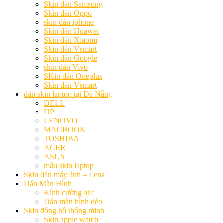
Skin dán Samsung
Skin dán Oppo
skin dán iphone
Skin dán Huawei
Skin dán Xiaomi
Skin dán Vsmart
Skin dán Google
skin dán Vivo
SKin dán Oneplus
Skin dán Vsmart
dán skin laptop tại Đà Nẵng
DELL
HP
LENOVO
MACBOOK
TOSHIBA
ACER
ASUS
mẫu skin laptop
Skin dán máy ảnh – Lens
Dán Màn Hình
Kính cường lực
Dán màn hình dẻo
Skin đồng hồ thông minh
Skin apple watch