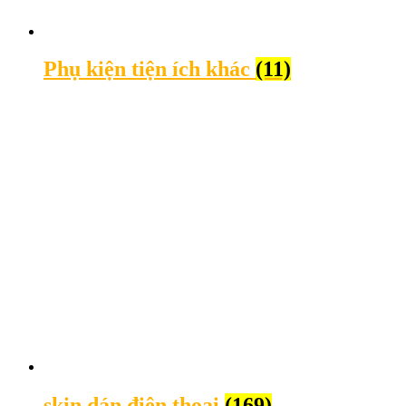
Phụ kiện tiện ích khác
(11)
skin dán điện thoại
(169)